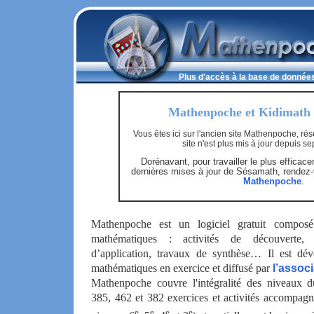
Plus d'accès à la base de données
Mathenpoche et Kidimath 
Vous êtes ici sur l'ancien site Mathenpoche, rése
site n'est plus mis à jour depuis 
Dorénavant, pour travailler le plus efficac
dernières mises à jour de Sésamath, rend
Mathenpoche
.
Mathenpoche est un logiciel gratuit composé
mathématiques : activités de découverte, 
d’application, travaux de synthèse… Il est dé
mathématiques en exercice et diffusé par
l’assoc
Mathenpoche couvre l'intégralité des niveaux d
385, 462 et 382 exercices et activités accompagn
e
e
e
e