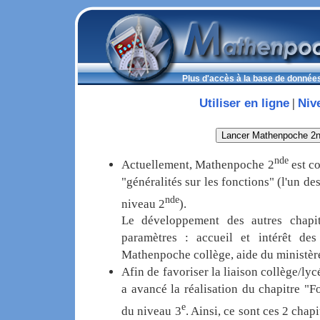
Plus d'accès à la base de données
Utiliser en ligne
Niv
|
nde
Actuellement, Mathenpoche 2
est co
"généralités sur les fonctions" (l'un d
nde
niveau 2
).
Le développement des autres chapit
paramètres : accueil et intérêt de
Mathenpoche collège, aide du ministèr
Afin de favoriser la liaison collège/l
a avancé la réalisation du chapitre "Fo
e
du niveau 3
. Ainsi, ce sont ces 2 chap